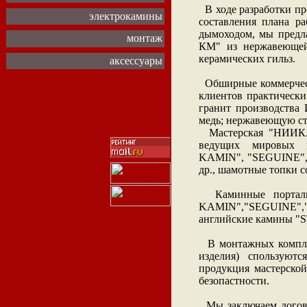
В ходе разработки пр
электрокамины
составления плана р
дымоходом, мы предл
монтаж
КМ" из нержавеющей
керамических гильз.
аксессуары
Обширные коммерчес
клиентов практически
гранит производства 
медь; нержавеющую ст
Мастерская "НИИКАМ
ведущих мировых п
KAMIN", "SEGUINE",
др., шамотные топки с
Каминные порталы
KAMIN","SEGUINE"
английские камины "
В монтажных комплек
изделия) спользуют
продукция мастерско
безопастности.
Мы заключаем догово